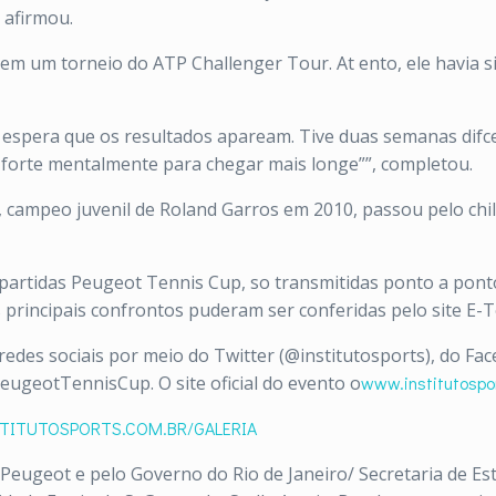
 afirmou.
m um torneio do ATP Challenger Tour. At ento, ele havia si
ia, espera que os resultados apaream. Tive duas semanas difc
e forte mentalmente para chegar mais longe””, completou.
 c
ampeo juvenil de Roland Garros em 2010, passou pelo chi
partidas Peugeot Tennis Cup, so transmitidas ponto a ponto
rincipais confrontos puderam ser conferidas pelo site E-T
edes sociais por meio do Twitter (@institutosports), do Fac
#PeugeotTennisCup. O site oficial do evento o
www.institutospo
TITUTOSPORTS.COM.BR/GALERIA
ugeot e pelo Governo do Rio de Janeiro/ Secretaria de Est