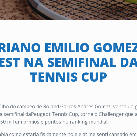
RIANO EMILIO GOMEZ
 EST NA SEMIFINAL D
TENNIS CUP
 filho do campeo de Roland Garros Andres Gomez, venceu o ga
 a semifinal da
Peugeot Tennis Cup, torneio Challenger que a
 50 mil em prmios e pontos no ranking mundial.
abia como estaria fisicamente hoje e at me senti cansado 