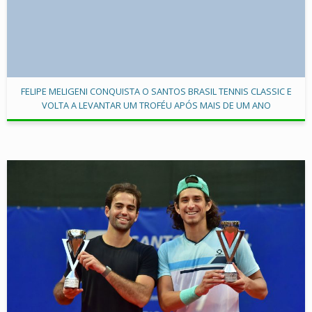
FELIPE MELIGENI CONQUISTA O SANTOS BRASIL TENNIS CLASSIC E
VOLTA A LEVANTAR UM TROFÉU APÓS MAIS DE UM ANO