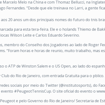
 de Marcelo Melo na China e com Thomaz Bellucci, na Inglate
go Fernandes. “Desde que ele treinava no Larri, a gente fic
os 20 anos um dos principais nomes do futuro do tnis bras
marcada para esta tera-feira. Ele e o holands Thiemo de Ba
iocas Wilson Leite e Carlos Eduardo Severino.
las, membro do Conselho dos Jogadores ao lado de Roger Fe
s. “Foram horas e horas de reunio, muito trabalho, mas 
so o ATP de Winston Salem e o US Open, ao lado do espanho
Club do Rio de Janeiro, com entrada Gratuita para o pblico.
des sociais por meio do Twitter (@institutosports), do Fac
do evento #PeugeotTennisCup. O site oficial do evento o www
ugeot e pelo Governo do Rio de Janeiro/ Secretaria de Est