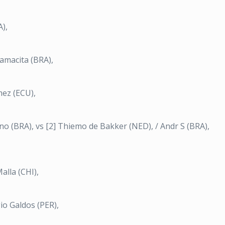
),
Yamacita (BRA),
mez (ECU),
no (BRA), vs [2] Thiemo de Bakker (NED), / Andr S (BRA),
alla (CHI),
io Galdos (PER),