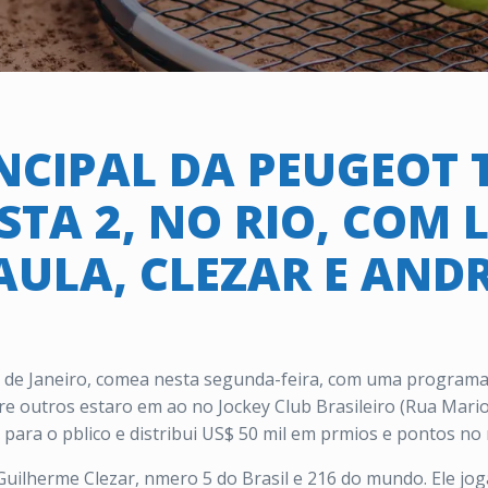
NCIPAL DA PEUGEOT 
TA 2, NO RIO, COM L
AULA, CLEZAR E ANDR
o de Janeiro, comea nesta segunda-feira, com uma programao
ntre outros estaro em ao no Jockey Club Brasileiro (Rua Mari
 para o pblico e distribui US$ 50 mil em prmios e pontos n
uilherme Clezar, nmero 5 do Brasil e 216 do mundo. Ele jog