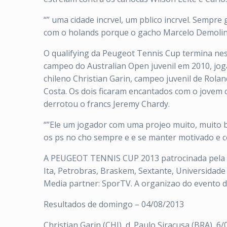
“” uma cidade incrvel, um pblico incrvel. Sempre
com o holands porque o gacho Marcelo Demoliner
O qualifying da Peugeot Tennis Cup termina nes
campeo do Australian Open juvenil em 2010, jog
chileno Christian Garin, campeo juvenil de Rola
Costa. Os dois ficaram encantados com o jovem 
derrotou o francs Jeremy Chardy.
“”Ele um jogador com uma projeo muito, muito boa
os ps no cho sempre e e se manter motivado e c
A PEUGEOT TENNIS CUP 2013 patrocinada pela Pe
Ita, Petrobras, Braskem, Sextante, Universidade 
Media partner: SporTV. A organizao do evento do 
Resultados de domingo – 04/08/2013
Christian Garin (CHI), d. Paulo Siracusa (BRA), 6/