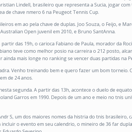
istian Lindell, brasileiro que representa a Sucia, jogar com 
ea de chave nmero 6 na Peugeot Tennis Cup.
eiros em ao pela chave de duplas. Joo Souza, o Feijo, e Mar
Australian Open juvenil em 2010, e Bruno SantAnna.
 a partir das 19h, o carioca Fabiano de Paula, morador da Roc
biano teve como melhor posio na carreira o 212 posto, alc
e ir ainda mais longe no ranking se vencer duas partidas na P
quadra. Venho treinando bem e quero fazer um bom torneio. O
ovem de 24 anos.
sta segunda. A partir das 13h, acontece o duelo de equato
land Garros em 1990. Depois de um ano e meio no tnis univ
dr S, um dos maiores nomes da histria do tnis brasileiro, c
 incluir o evento em seu calendrio, o mineiro de 36 far dup
os Eduardo Severino.