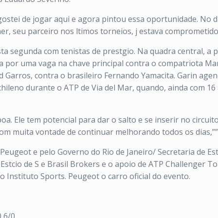
 gostei de jogar aqui e agora pintou essa oportunidade. No d
, seu parceiro nos ltimos torneios, j estava comprometido
ta segunda com tenistas de prestgio. Na quadra central, a p
a por uma vaga na chave principal contra o compatriota Mar
nd Garros, contra o brasileiro Fernando Yamacita. Garin agen
chileno durante o ATP de Via del Mar, quando, ainda com 1
. Ele tem potencial para dar o salto e se inserir no circuit
om muita vontade de continuar melhorando todos os dias,””
ugeot e pelo Governo do Rio de Janeiro/ Secretaria de Est
Estcio de S e Brasil Brokers e o apoio de ATP Challenger Tou
Instituto Sports. Peugeot o carro oficial do evento.
0 6/0