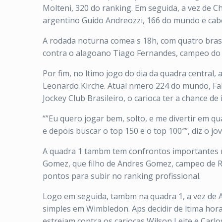
Molteni, 320 do ranking. Em seguida, a vez de Chr
argentino Guido Andreozzi, 166 do mundo e cab
A rodada noturna comea s 18h, com quatro brasil
contra o alagoano Tiago Fernandes, campeo do 
Por fim, no ltimo jogo do dia da quadra central,
Leonardo Kirche. Atual nmero 224 do mundo, Fa
Jockey Club Brasileiro, o carioca ter a chance d
“”Eu quero jogar bem, solto, e me divertir em 
e depois buscar o top 150 e o top 100″”, diz o j
A quadra 1 tambm tem confrontos importantes ne
Gomez, que filho de Andres Gomez, campeo de Ro
pontos para subir no ranking profissional.
Logo em seguida, tambm na quadra 1, a vez de An
simples em Wimbledon. Aps decidir de ltima hora
estreiam contra os cariocas Wilson Leite e Carl