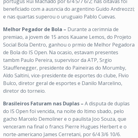
portugus Rui Machado por 6/4 5/7 6/2; nas oitavas foi
beneficiado com a ausncia do argentino Guido Andreozzi;
e nas quartas superou o uruguaio Pablo Cuevas.
Melhor Pegador de Bola –
Durante a cerimnia de
premiao, a jovem de 15 anos Kauane Lemos, do Projeto
Social Bola Dentro, ganhou o prmio de Melhor Pegadora
de Bola do IS Open. Na ocasio, estavam presentes
tambm Paulo Pereira, supervisor da ATP, Srgio
Stauffenegger, presidente do Paineiras do Morumby,
Aldo Saltini, vice-presidente de esportes do clube, Flvio
Bulco, diretor geral de esportes e Danilo Marcelino,
diretor do torneio.
Brasileiros Faturam nas Duplas –
A disputa de duplas
do IS Open foi vencida, na noite do ltimo sbado, pelo
gacho Marcelo Demoliner e o paulista Joo Souza, que
venceram na final o francs Pierre Hugues Herbert e o
norte-americano James Cerretani, por 6/4 3/6 10/6.