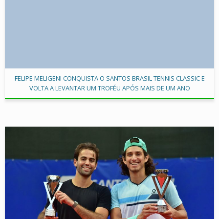
FELIPE MELIGENI CONQUISTA O SANTOS BRASIL TENNIS CLASSIC E
VOLTA A LEVANTAR UM TROFÉU APÓS MAIS DE UM ANO