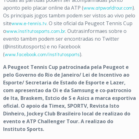
Todas as partidas podem ser acompanhadas ponto
aponto pelo placar online da ATP (
www.atpworldtour.com
).
Os principais jogos tambm podem ser vistos ao vivo pelo
site
www.e-tennis.tv
. O site oficial da Peugeot Tennis Cup
o
www.institutosports.com.br
. Outrasinformaes sobre o
evento tambm podem ser encontradas no Twitter
(@institutosports) e no Facebook
(
www.facebook.com/institutosports
).
A Peugeot Tennis Cup patrocinada pela Peugeot e
pelo Governo do Rio de Janeiro/ Lei de Incentivo ao
Esporte/ Secretaria de Estado de Esporte e Lazer,
com apresentao da Oi e da Samsung e co-patrocnio
de Ita, Braskem, Estcio de S e Asics a marca esportiva
oficial. O apoio da Timex, SPORTV, Revista Isto
Dinheiro, Jockey Club Brasileiro local de realizao do
evento e ATP Challenger Tour. A realizao do
Instituto Sports.