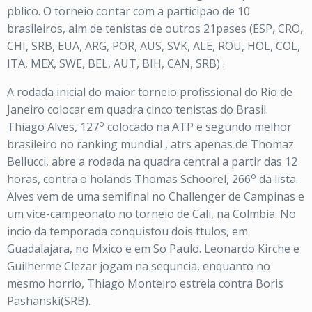
pblico. O torneio contar com a participao de 10
brasileiros, alm de tenistas de outros 21pases (ESP, CRO,
CHI, SRB, EUA, ARG, POR, AUS, SVK, ALE, ROU, HOL, COL,
ITA, MEX, SWE, BEL, AUT, BIH, CAN, SRB) .
A rodada inicial do maior torneio profissional do Rio de
Janeiro colocar em quadra cinco tenistas do Brasil.
o
Thiago Alves, 127
colocado na ATP e segundo melhor
brasileiro no ranking mundial , atrs apenas de Thomaz
Bellucci, abre a rodada na quadra central a partir das 12
o
horas, contra o holands Thomas Schoorel, 266
da lista.
Alves vem de uma semifinal no Challenger de Campinas e
um vice-campeonato no torneio de Cali, na Colmbia. No
incio da temporada conquistou dois ttulos, em
Guadalajara, no Mxico e em So Paulo. Leonardo Kirche e
Guilherme Clezar jogam na sequncia, enquanto no
mesmo horrio, Thiago Monteiro estreia contra Boris
Pashanski(SRB).