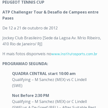
PEUGEOT TENNIS CUP
ATP Challenger Tour & Desafio de Campees entre
Pases
De 12 a 21 de outubro de 2012
Jockey Club Brasileiro [Sede da Lagoa Av. Mrio Ribeiro,
410 Rio de Janeiro/ RJ]
H mais fotos disponveis no
www.institutosports.com.br
PROGRAMAO SEGUNDA:
QUADRA CENTRAL start 10:00 am
Qualifying – M Sanchez (MEX) vs C Lindell
(SWE)
Not Before 2:30 PM
Qualifying – M Sanchez (MEX) or C Lindell
(SWE) vs A De Greef (BEL) – After Suitable Rest