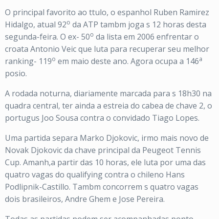
O principal favorito ao ttulo, o espanhol Ruben Ramirez
o
Hidalgo, atual 92
da ATP tambm joga s 12 horas desta
o
segunda-feira. O ex- 50
da lista em 2006 enfrentar o
croata Antonio Veic que luta para recuperar seu melhor
o
a
ranking- 119
em maio deste ano. Agora ocupa a 146
posio.
A rodada noturna, diariamente marcada para s 18h30 na
quadra central, ter ainda a estreia do cabea de chave 2, o
portugus Joo Sousa contra o convidado Tiago Lopes.
Uma partida separa Marko Djokovic, irmo mais novo de
Novak Djokovic da chave principal da Peugeot Tennis
Cup. Amanh,a partir das 10 horas, ele luta por uma das
quatro vagas do qualifying contra o chileno Hans
Podlipnik-Castillo. Tambm concorrem s quatro vagas
dois brasileiros, Andre Ghem e Jose Pereira.