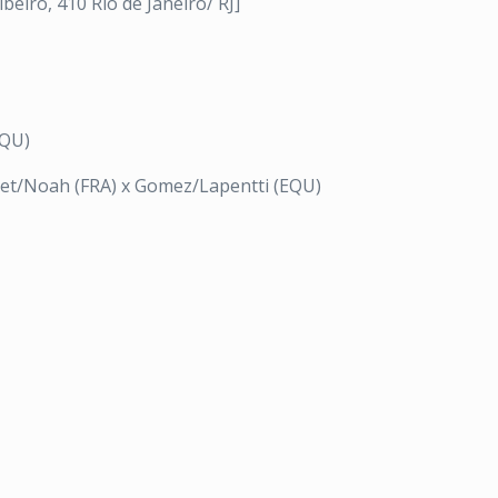
beiro, 410 Rio de Janeiro/ RJ]
EQU)
get/Noah (FRA) x Gomez/Lapentti (EQU)