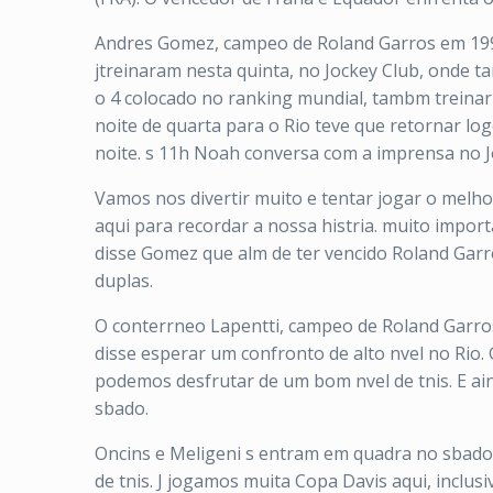
Andres Gomez, campeo de Roland Garros em 1990,
jtreinaram nesta quinta, no Jockey Club, onde t
o 4 colocado no ranking mundial, tambm treinaria
noite de quarta para o Rio teve que retornar 
noite. s 11h Noah conversa com a imprensa no J
Vamos nos divertir muito e tentar jogar o melh
aqui para recordar a nossa histria. muito imp
disse Gomez que alm de ter vencido Roland Garr
duplas.
O conterrneo Lapentti, campeo de Roland Garros
disse esperar um confronto de alto nvel no Rio.
podemos desfrutar de um bom nvel de tnis. E ai
sbado.
Oncins e Meligeni s entram em quadra no sbad
de tnis. J jogamos muita Copa Davis aqui, inclu