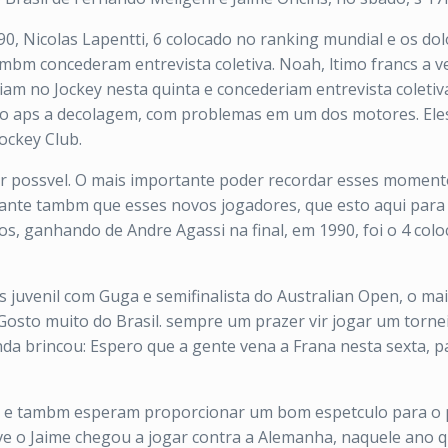
 Nicolas Lapentti, 6 colocado no ranking mundial e os dolo
ambm concederam entrevista coletiva. Noah, ltimo francs a v
m no Jockey nesta quinta e concederiam entrevista coletiva,
logo aps a decolagem, com problemas em um dos motores. E
ockey Club.
or possvel. O mais importante poder recordar esses moment
ortante tambm que esses novos jogadores, que esto aqui pa
os, ganhando de Andre Agassi na final, em 1990, foi o 4 co
 juvenil com Guga e semifinalista do Australian Open, o m
 Gosto muito do Brasil. sempre um prazer vir jogar um torn
nda brincou: Espero que a gente vena a Frana nesta sexta, 
o e tambm esperam proporcionar um bom espetculo para o p
sive o Jaime chegou a jogar contra a Alemanha, naquele ano