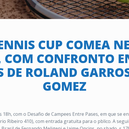
ENNIS CUP COMEA NE
, COM CONFRONTO E
S DE ROLAND GARROS
GOMEZ
 s 18h, com o Desafio de Campees Entre Pases, em que se e
io Ribeiro 410), com entrada gratuita para o pblico. A segui
 Brasil de Fernando Meligeni e Jaime Oncins, no sbado, s 17