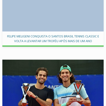
FELIPE MELIGENI CONQUISTA O SANTOS BRASIL TENNIS CLASSIC E
VOLTA A LEVANTAR UM TROFÉU APÓS MAIS DE UM ANO