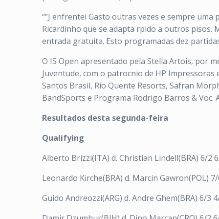
“”J enfrentei Gasto outras vezes e sempre uma 
Ricardinho que se adapta rpido a outros pisos. 
entrada gratuita. Esto programadas dez partidas
O IS Open apresentado pela Stella Artois, por m
Juventude, com o patrocnio de HP Impressoras e
Santos Brasil, Rio Quente Resorts, Safran Morph
BandSports e Programa Rodrigo Barros & Voc. A 
Resultados desta segunda-feira
Qualifying
Alberto Brizzi(ITA) d. Christian Lindell(BRA) 6/2 6
Leonardo Kirche(BRA) d. Marcin Gawron(POL) 7/6
Guido Andreozzi(ARG) d. Andre Ghem(BRA) 6/3 4
Damir Dzumhur(BIH) d. Dino Marcan(CRO) 6/2 6