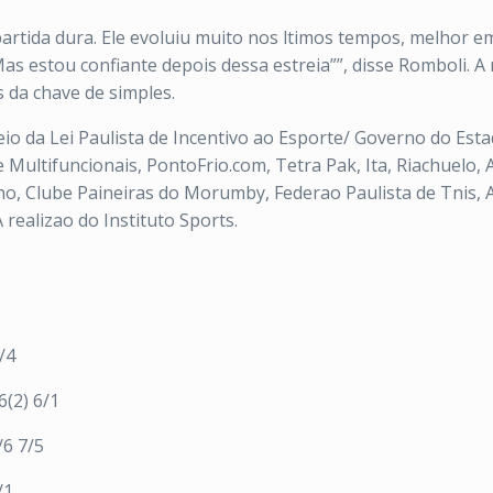
partida dura. Ele evoluiu muito nos ltimos tempos, melhor e
Mas estou confiante depois dessa estreia””, disse Romboli. A
 da chave de simples.
eio da Lei Paulista de Incentivo ao Esporte/ Governo do Est
 Multifuncionais, PontoFrio.com, Tetra Pak, Ita, Riachuelo
o, Clube Paineiras do Morumby, Federao Paulista de Tnis, A
realizao do Instituto Sports.
/4
(2) 6/1
/6 7/5
/1