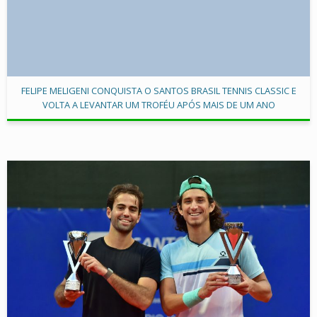
FELIPE MELIGENI CONQUISTA O SANTOS BRASIL TENNIS CLASSIC E
VOLTA A LEVANTAR UM TROFÉU APÓS MAIS DE UM ANO