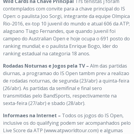
Wild Cards na Chave Principal
Trs tenistas j foram
contemplados com convite para a chave principal do IS
Open: o paulista Joo Sorgi, integrante da equipe Olmpica
Rio-2016, ex-top 10 juvenil do mundo e atual 606 da ATP;
alagoano Tiago Fernandes, que quando juvenil foi
campeo do Australian Open e hoje ocupa o 691 posto do
ranking mundial; e o paulista Enrique Bogo, lder do
ranking estadual na categoria 18 anos.
Rodadas Noturnas e Jogos pela TV –
Alm das partidas
diurnas, a programao do IS Open tambm prev a realizao
de rodadas noturnas, de segunda (23/abr) a quinta-feira
(26/abr). As partidas da semifinal e final sero
transmitidas pelo BandSports, respectivamente na
sexta-feira (27/abr) e sbado (28/abr).
Informaes na Internet –
Todos os jogos do IS Open,
inclusive os do qualifying podem ser acompanhados pelo
Live Score da ATP (www.atpworldtour.com) e algumas